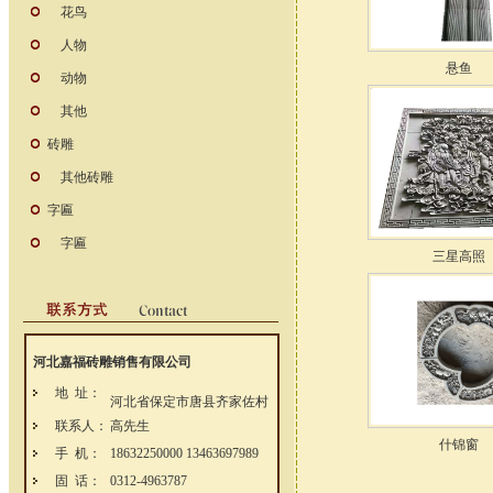
花鸟
人物
悬鱼
动物
其他
砖雕
其他砖雕
字匾
字匾
三星高照
河北嘉福砖雕销售有限公司
地 址：
河北省保定市唐县齐家佐村
联系人：
高先生
什锦窗
手 机：
18632250000 13463697989
固 话：
0312-4963787