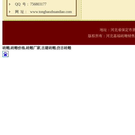
QQ 号：
756803177
网 址：
www.tongbaozhuandiao.com
地址：河北省保定市唐县齐家
版权所有：河北嘉福砖雕销售
砖雕,砖雕价格,砖雕厂家,古建砖雕,仿古砖雕